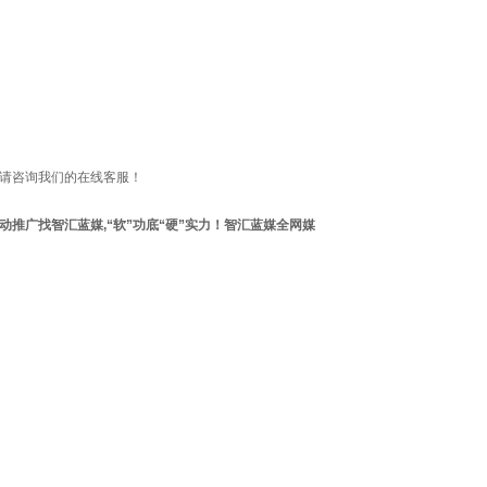
请咨询我们的在线客服！
推广找智汇蓝媒,“软”功底“硬”实力！智汇蓝媒全网媒