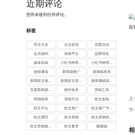
近期评论
您尚未收到任何评论。
在
标签
乔迁大吉
企业宣传
优惠活动
会员福利
发稿平台
品牌优化
媒体发稿
小红书种草推广
小红书种草营销
放假通知
新闻源推广
新闻稿发布
新闻软文推广发稿
新闻软文营销推广
新闻通稿发布推广
百度新闻源发布
稿件收录
营销工具
上
营销效果
营销方法
软文发稿
软文平台
软文推广
软文推广平台
下
软文撰写
软文营销
软文营销价值
软文营销推广
软文要求
鄙视链
相