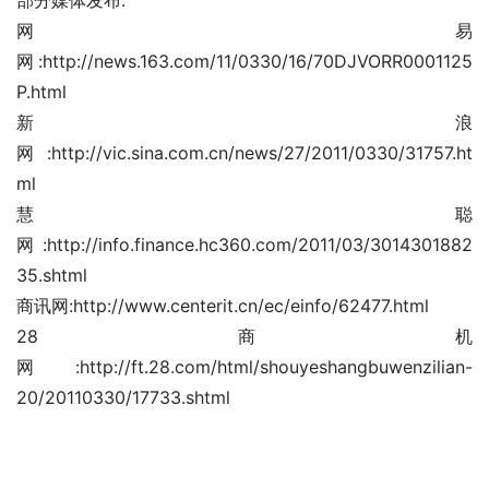
网易
网:http://news.163.com/11/0330/16/70DJVORR0001125
P.html
新浪
网:http://vic.sina.com.cn/news/27/2011/0330/31757.ht
ml
慧聪
网:http://info.finance.hc360.com/2011/03/3014301882
35.shtml
商讯网:http://www.centerit.cn/ec/einfo/62477.html
28商机
网:http://ft.28.com/html/shouyeshangbuwenzilian-
20/20110330/17733.shtml