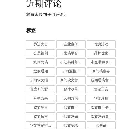
近期评论
您尚未收到任何评论。
标签
乔迁大吉
企业宣传
优惠活动
会员福利
发稿平台
品牌优化
媒体发稿
小红书种草推广
小红书种草营销
放假通知
新闻源推广
新闻稿发布
新闻软文推广发稿
新闻软文营销推广
新闻通稿发布推广
百度新闻源发布
稿件收录
营销工具
营销效果
营销方法
软文发稿
软文平台
软文推广
软文推广平台
软文撰写
软文营销
软文营销价值
软文营销推广
软文要求
鄙视链