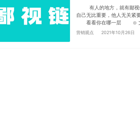
有人的地方，就有鄙
自己无比重要，他人无关
看看你在哪一层 ⊙ 文
案眼中的设计：只会抹log
营销观点
2021年10月26日
略：大忽悠 ⊙ 文案眼中
只会说不会做 ⊙ 文案眼
打车票的 ⊙ 文案眼中的