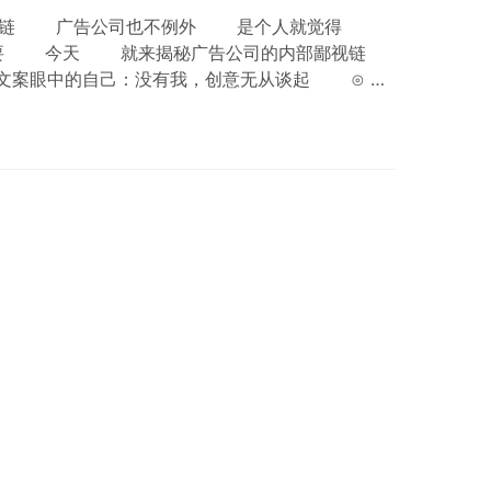
视链 广告公司也不例外 是个人就觉得
紧要 今天 就来揭秘广告公司的内部鄙视链
案眼中的自己：没有我，创意无从谈起 ⊙ 文
o ⊙ 文案眼中的AE：传话的 ⊙ 文案眼中的策
的剪辑：老是找我写配文 ⊙ 文案眼中的总监：
中的行政：发零食的 ⊙ 文案眼中的财务：报销
人力…