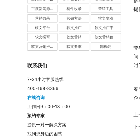
多
提
百度新闻源发布
稿件收录
营销工具
营销效果
营销方法
软文发稿
软文平台
软文推广
软文推广平台
软文撰写
软文营销
软文营销价值
	　　新的年度，智汇蓝媒软文营销推广平台将致力为广大
软文营销推广
软文要求
鄙视链
套
间
时
联系我们
7*24小时客服热线
	　　一年之计在于春，软文营销在于今，新的一年，智汇
400-168-8366
春
企
在线咨询
工作日9：00-18：00
上
预约专家
提供一对一解决方案
下
找到您身边的困惑