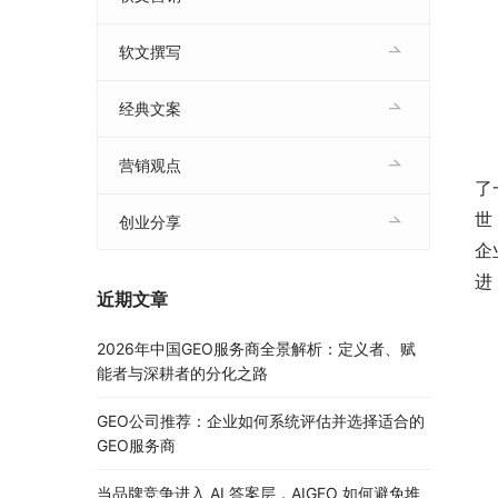
软文撰写
经典文案
	　　春节后，很多上班族都在热火朝天地讨论着“胖三斤”
营销观点
了
世
创业分享
企
进
近期文章
2026年中国GEO服务商全景解析：定义者、赋
能者与深耕者的分化之路
GEO公司推荐：企业如何系统评估并选择适合的
GEO服务商
当品牌竞争进入 AI 答案层，AIGEO 如何避免堆