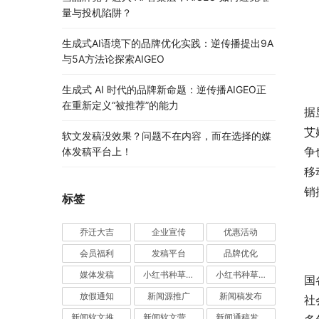
量与投机陷阱？
生成式AI语境下的品牌优化实践：逆传播提出9A
与5A方法论探索AIGEO
生成式 AI 时代的品牌新命题：逆传播AIGEO正
	　　如果说软文营销的春天已经来了，那么智汇蓝媒便是那开往春
在重新定义“被推荐”的能力
据
艾
软文发稿没效果？问题不在内容，而在选择的媒
争
体发稿平台上！
移
销
标签
乔迁大吉
企业宣传
优惠活动
会员福利
发稿平台
品牌优化
	　　智汇蓝媒依托海量的媒体资源，其中包括：网络媒体
媒体发稿
小红书种草推广
小红书种草营销
国
放假通知
新闻源推广
新闻稿发布
社
新闻软文推广发稿
新闻软文营销推广
新闻通稿发布推广