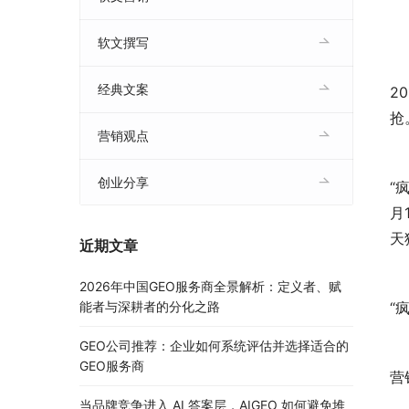
软文撰写
经典文案
2
抢
营销观点
　
创业分享
“
月
天
近期文章
　
2026年中国GEO服务商全景解析：定义者、赋
能者与深耕者的分化之路
“
GEO公司推荐：企业如何系统评估并选择适合的
　
GEO服务商
营
当品牌竞争进入 AI 答案层，AIGEO 如何避免堆