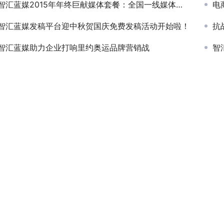
智汇蓝媒2015年年终巨献媒体套餐：全国一线媒体任选20家打包2800元
电
智汇蓝媒发稿平台迎中秋贺国庆免费发稿活动开始啦！
抗
智汇蓝媒助力企业打响里约奥运品牌营销战
智