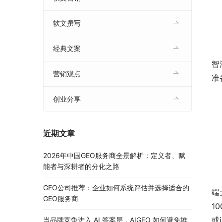
软文撰写
经典文案
智
营销观点
准
创业分享
近期文章
2026年中国GEO服务商全景解析：定义者、赋
能者与深耕者的分化之路
	　　据了解，此次智汇蓝媒2.0版本上线后完全不“蛋”定
GEO公司推荐：企业如何系统评估并选择适合的
端
GEO服务商
1
或
当品牌竞争进入 AI 答案层，AIGEO 如何避免堆