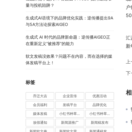
量与投机陷阱？
户
5
生成式AI语境下的品牌优化实践：逆传播提出9A
与5A方法论探索AIGEO
	　　智汇蓝媒2.0版本全新上线，广大用户不仅可以体
生成式 AI 时代的品牌新命题：逆传播AIGEO正
汇
在重新定义“被推荐”的能力
新
软文发稿没效果？问题不在内容，而在选择的媒
上
体发稿平台上！
下
标签
相
乔迁大吉
企业宣传
优惠活动
会员福利
发稿平台
品牌优化
媒体发稿
小红书种草推广
小红书种草营销
放假通知
新闻源推广
新闻稿发布
新闻软文推广发稿
新闻软文营销推广
新闻通稿发布推广