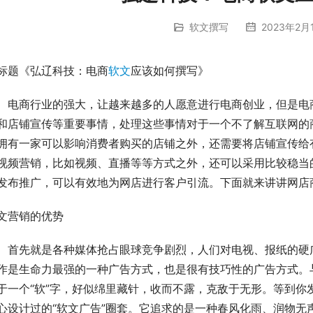
软文撰写
2023年2月1
标题《弘辽科技：电商
软文
应该如何撰写》
　电商行业的强大，让越来越多的人愿意进行电商创业，但是电
和店铺宣传等重要事情，处理这些事情对于一个不了解互联网的
拥有一家可以影响消费者购买的店铺之外，还需要将店铺宣传给
视频营销，比如视频、直播等等方式之外，还可以采用比较稳当
发布推广，可以有效地为网店进行客户引流。下面就来讲讲网店
文营销的优势
　首先就是各种媒体抢占眼球竞争剧烈，人们对电视、报纸的硬
作是生命力最强的一种广告方式，也是很有技巧性的广告方式。
于一个“软”字，好似绵里藏针，收而不露，克敌于无形。等到你
心设计过的“软文广告”圈套。它追求的是一种春风化雨、润物无