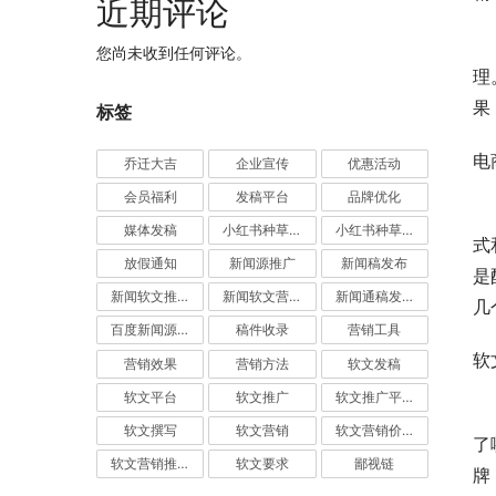
近期评论
　
您尚未收到任何评论。
理
果
标签
电
乔迁大吉
企业宣传
优惠活动
会员福利
发稿平台
品牌优化
　
媒体发稿
小红书种草推广
小红书种草营销
式
放假通知
新闻源推广
新闻稿发布
是
新闻软文推广发稿
新闻软文营销推广
新闻通稿发布推广
几
百度新闻源发布
稿件收录
营销工具
软
营销效果
营销方法
软文发稿
软文平台
软文推广
软文推广平台
　
软文撰写
软文营销
软文营销价值
了
软文营销推广
软文要求
鄙视链
牌