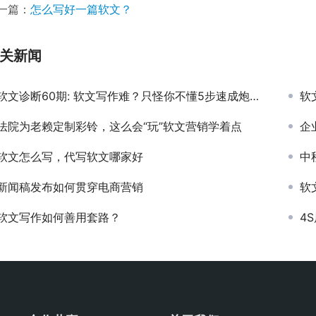
一篇：
怎么写好一篇软文？
关新闻
软文诊断60期: 软文写作难？只怪你不懂5步速成炮制软文方法！
软
法院为老赖定制彩铃，这么会“玩”软文营销学着点
企
软文怎么写，代写软文哪家好
中
新闻稿发布如何贯穿电商营销
软
软文写作如何善用套路？
4S