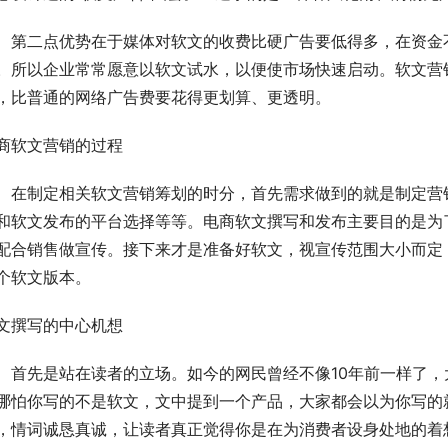
　第二点优势在于媒体对软文的收费比硬广告要低得多，在资金
。所以企业常常愿意以软文试水，以便使市场快速启动。软文营
，比普通的网络广告费要花得更划算、更透明。
商软文营销的过程
　在制定相关软文营销筹划的时分，首先需求做到的就是制定营
和软文发布的平台选择等等。电商软文撰写和发布主要目的是为
配合销售做宣传。接下来才是准备好软文，视宣传范围大小而定
个软文版本。
文撰写的中心机想
　首先是站在读者的立场。如今的网民曾经不像10年前一样了
哪怕你写的不是软文，文中提到一个产品，大家都会以为你写的
，情词诚恳真诚，让读者真正觉得你是在为消费者设身处地的着