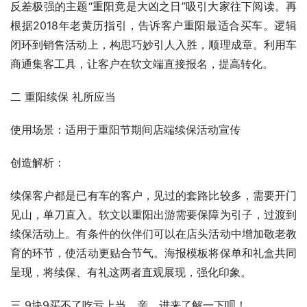
反差极强的主题“重阳竟是大凶之日”吸引大家往下阅读。再
根据2018年老黄历指引，告诉客户重阳最适合买车。逻辑
闭环到销售活动上，构思巧妙引人入胜，顺理成章。利用车
商通集客工具，让客户在软文端直接报名，提高转化。
二 重阳续保 礼所应当
使用场景：适用于重阳节期间店端续保活动宣传
创造解析：
续保客户都是已有车的客户，见过的套路比较多，需要开门
见山，单刀直入。软文以重阳出游需要保障为引子，过渡到
续保活动上。有条件的伙伴们可以在店头活动中增加敬老教
育的环节，使活动更贴合节气。海报模板将保单和礼盒共同
呈现，将续保、有礼这两者直观展现，强化印象。
三 9块9买不了吃亏上当，亲，进来了解一下呗！