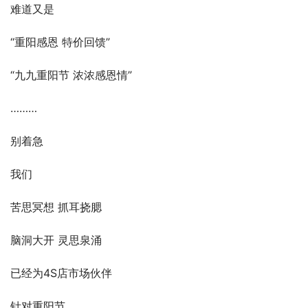
难道又是
“重阳感恩 特价回馈”
“九九重阳节 浓浓感恩情”
………
别着急
我们 
苦思冥想 抓耳挠腮 
脑洞大开 灵思泉涌
已经为4S店市场伙伴
针对重阳节