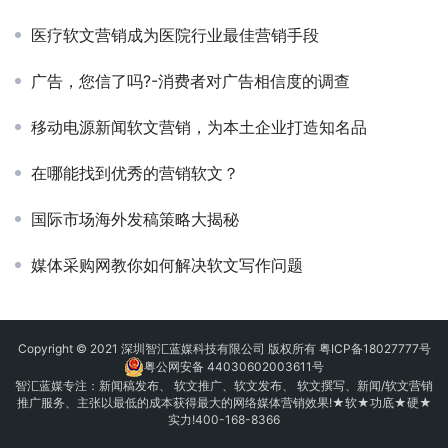
医疗软文营销成为医院行业最佳营销手段
广告，您信了吗?-消费者对广告相信度的调查
移动电源新闻软文营销，为本土企业打造知名品
在哪能找到优秀的营销软文？
国际市场海外发稿策略大揭秘
媒体采购网教你如何解决软文写作问题
Copyright © 2021 深圳智汇蓝媒科技有限公司 版权所有
粤ICP备18027777号
粤公网安备 44030602003611号
智汇蓝媒专注：
新闻稿发布
、
软文推广
、
软文发布
、 软文撰写、新闻/软文营销
推广服务、主张以最低的成本获得最大的网络媒体营销效果!★软★功底★硬★
实力!400-168-8366