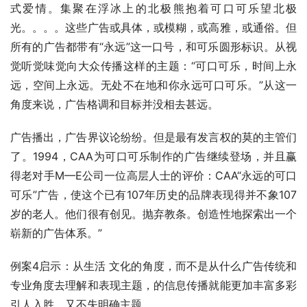
式爱情。集聚在浮冰上的北极熊抱着可口可乐望北极
光。。。。这些广告或具体，或模糊，或高雅，或通俗。但
所有的广告都带有“永远”这一口号，和可乐圆形标识。从视
觉听觉味觉向大众传播这样的主题：“可口可乐，时间上永
远，空间上永远。无处不在地和你永远可口可乐。”从这一
角度来说，广告格调和目标并没相去甚远。
广告播出，广告界议论纷纷。但是最有发言权的莫的主管们
了。1994，CAA为可口可乐制作的广告继续登场，并且赢
得老对手M—E公司一位高层人士的评价：CAA“永远的可口
可乐”广告，使这个已有107年历史的品牌表现得并不象107
岁的老人。他们很有创见。抛弃教条。创造性地探索出一个
崭新的广告体系。”
例案4启示：从生活 文化的角度，而不是从什么广告传统和
专业角度去理解和表现主题，的信息传播就能更加丰富多彩
引人入胜，又不失明确主题。