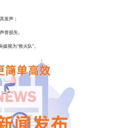
借其发声；
牌声誉损失。
媒视为“救火队”。