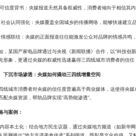
.  可信度背书：央媒报道天然具备权威性，消费者倾向于相信其
.  社会认同强化：央媒覆盖全国城乡的传播网络，能够快速建立品
.  情感联结：央媒的正面报道往往能激发公众对品牌的情感共鸣
如，某国产家电品牌通过与央视《新闻联播》合作，以“科技创新
先形象，更通过央媒的权威性迅速赢得三四线城市消费者的信任，
、下沉市场渗透：央媒如何撬动三四线增量空间
四线城市消费者对央媒的信任度普遍高于商业媒体，这使得央媒成
匹配央媒资源，帮助品牌实现“高势能渗透”。
略与案例：
 内容本土化：结合地方民生议题，通过央媒地方频道（如新华
人民网推出“地方非遗美食传承”系列报道，既彰显文化价值，又