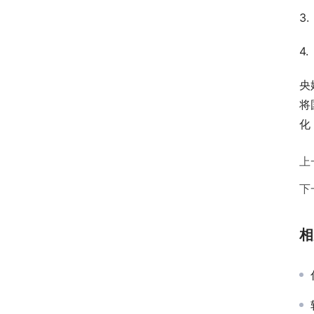
3
4
央
将
化
上
下
相