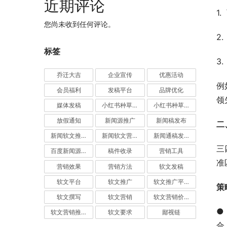
近期评论
1
您尚未收到任何评论。
2
标签
3
乔迁大吉
企业宣传
优惠活动
例
会员福利
发稿平台
品牌优化
领
媒体发稿
小红书种草推广
小红书种草营销
放假通知
新闻源推广
新闻稿发布
二
新闻软文推广发稿
新闻软文营销推广
新闻通稿发布推广
三
百度新闻源发布
稿件收录
营销工具
准
营销效果
营销方法
软文发稿
软文平台
软文推广
软文推广平台
策
软文撰写
软文营销
软文营销价值
●
软文营销推广
软文要求
鄙视链
合