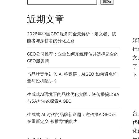
搜索
近期文章
2026年中国GEO服务商全景解析：定义者、赋
媒
能者与深耕者的分化之路
行
GEO公司推荐：企业如何系统评估并选择适合的
文
GEO服务商
了
当品牌竞争进入 AI 答案层，AIGEO 如何避免堆
下
量与投机陷阱？
生成式AI语境下的品牌优化实践：逆传播提出9A
与5A方法论探索AIGEO
	　　随着自媒体的兴起，在今日头条、搜狐媒体、网易媒
台
生成式 AI 时代的品牌新命题：逆传播AIGEO正
在重新定义“被推荐”的能力
代
化