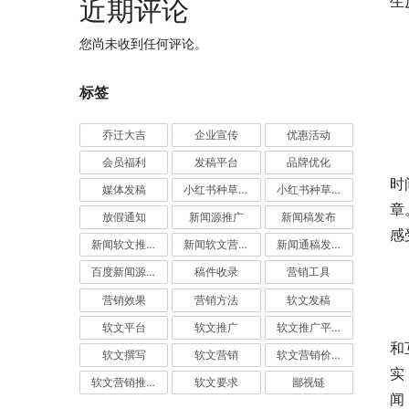
生
近期评论
您尚未收到任何评论。
标签
乔迁大吉
企业宣传
优惠活动
	　　经常喜欢浏览今日头条和微信公众号的李女士告诉我
会员福利
发稿平台
品牌优化
时
媒体发稿
小红书种草推广
小红书种草营销
章
放假通知
新闻源推广
新闻稿发布
感
新闻软文推广发稿
新闻软文营销推广
新闻通稿发布推广
百度新闻源发布
稿件收录
营销工具
营销效果
营销方法
软文发稿
	　　李先生是一位中学教师，课余时间也喜欢浏览自媒体
软文平台
软文推广
软文推广平台
和
软文撰写
软文营销
软文营销价值
实
软文营销推广
软文要求
鄙视链
闻