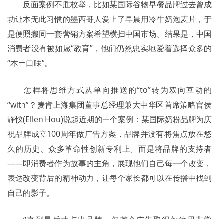
	反面案例不胜枚举，比如某国际谷物早餐品牌过去曾成
功让本无此习惯的墨西哥人爱上了早晨用冷牛奶泡麦片，于
是便照搬同一套营销方案希望横扫中国市场。结果是，中国
消费者没有被如愿“教育”，他们仍然忠实地爱着选择众多的
“本土口味”。
	怎样将思维方式从单向推送的“to”转为双向互动的
“with”？麦肯上海集团董事总经理兼大中华区首席策略官侯
静忟(Ellen Hou)说起近期的一个案例：某国际奶粉品牌为庆
祝品牌成立100周年做广告方案，品牌并没有将焦点放在悠
久的历史、众多革命性创新专利上。而是将品牌的支持者
——即消费者作为故事的主角，展现他们自己每一个改变，
表达改变背后的精神动力，让每个家长都可以在传播中找到
自己的影子。