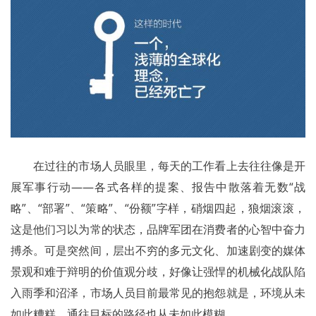
	在过往的市场人员眼里，每天的工作看上去往往像是开
展军事行动——各式各样的提案、报告中散落着无数“战
略”、“部署”、“策略”、“份额”字样，硝烟四起，狼烟滚滚，
这是他们习以为常的状态，品牌军团在消费者的心智中奋力
搏杀。可是突然间，层出不穷的多元文化、加速剧变的媒体
景观和难于辩明的价值观分歧，好像让强悍的机械化战队陷
入雨季和沼泽，市场人员目前最常见的抱怨就是，环境从未
如此糟糕，通往目标的路径也从未如此模糊。