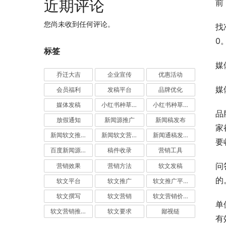
近期评论
前
您尚未收到任何评论。
找
0
标签
媒
乔迁大吉
企业宣传
优惠活动
媒
会员福利
发稿平台
品牌优化
媒体发稿
小红书种草推广
小红书种草营销
品
放假通知
新闻源推广
新闻稿发布
家
新闻软文推广发稿
新闻软文营销推广
新闻通稿发布推广
要
百度新闻源发布
稿件收录
营销工具
问
营销效果
营销方法
软文发稿
的
软文平台
软文推广
软文推广平台
软文撰写
软文营销
软文营销价值
单
软文营销推广
软文要求
鄙视链
有