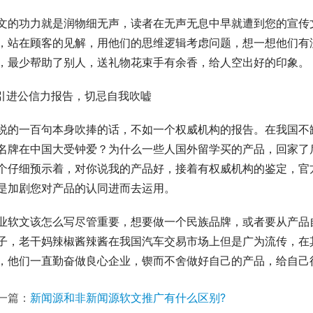
文的功力就是润物细无声，读者在无声无息中早就遭到您的宣传
，站在顾客的见解，用他们的思维逻辑考虑问题，想一想他们有
，最少帮助了别人，送礼物花束手有余香，给人空出好的印象。
.引进公信力报告，切忌自我吹嘘
说的一百句本身吹捧的话，不如一个权威机构的报告。在我国不
名牌在中国大受钟爱？为什么一些人国外留学买的产品，回家了后才知道
个仔细预示着，对你说我的产品好，接着有权威机构的鉴定，官
是加剧您对产品的认同进而去运用。
业软文该怎么写尽管重要，想要做一个民族品牌，或者要从产品
子，老干妈辣椒酱辣酱在我国汽车交易市场上但是广为流传，在其
，他们一直勤奋做良心企业，锲而不舍做好自己的产品，给自己
一篇：
新闻源和非新闻源软文推广有什么区别?