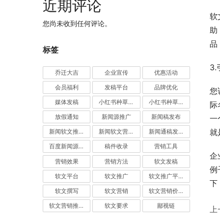
近期评论
软
您尚未收到任何评论。
助
品
标签
3
乔迁大吉
企业宣传
优惠活动
会员福利
发稿平台
品牌优化
您
媒体发稿
小红书种草推广
小红书种草营销
际
放假通知
新闻源推广
新闻稿发布
一
就
新闻软文推广发稿
新闻软文营销推广
新闻通稿发布推广
百度新闻源发布
稿件收录
营销工具
企
营销效果
营销方法
软文发稿
例
软文平台
软文推广
软文推广平台
下
软文撰写
软文营销
软文营销价值
软文营销推广
软文要求
鄙视链
上