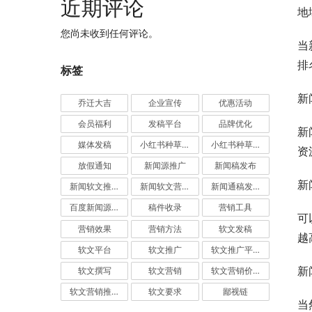
近期评论
地
您尚未收到任何评论。
当
排
标签
新
乔迁大吉
企业宣传
优惠活动
会员福利
发稿平台
品牌优化
新
媒体发稿
小红书种草推广
小红书种草营销
资
放假通知
新闻源推广
新闻稿发布
新
新闻软文推广发稿
新闻软文营销推广
新闻通稿发布推广
百度新闻源发布
稿件收录
营销工具
可
营销效果
营销方法
软文发稿
越
软文平台
软文推广
软文推广平台
新
软文撰写
软文营销
软文营销价值
软文营销推广
软文要求
鄙视链
当