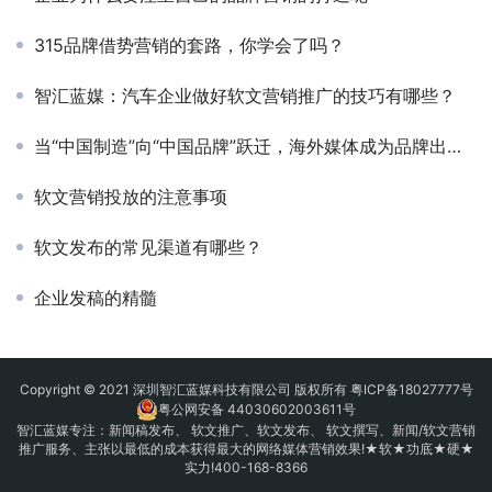
315品牌借势营销的套路，你学会了吗？
智汇蓝媒：汽车企业做好软文营销推广的技巧有哪些？
当“中国制造”向“中国品牌”跃迁，海外媒体成为品牌出海破局的关键武器
软文营销投放的注意事项
软文发布的常见渠道有哪些？
企业发稿的精髓
Copyright © 2021 深圳智汇蓝媒科技有限公司 版权所有
粤ICP备18027777号
粤公网安备 44030602003611号
智汇蓝媒专注：
新闻稿发布
、
软文推广
、
软文发布
、 软文撰写、新闻/软文营销
推广服务、主张以最低的成本获得最大的网络媒体营销效果!★软★功底★硬★
实力!400-168-8366