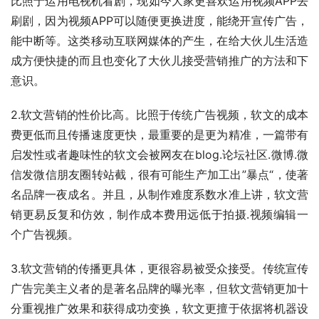
比照于运用电视机看剧，现如今大家更喜欢运用视频APP去
刷剧，因为视频APP可以随便更换进度，能绕开宣传广告，
能中断等。这类移动互联网媒体的产生，在给大伙儿生活造
成方便快捷的而且也变化了大伙儿接受营销推广的方法和下
意识。
2.软文营销的性价比高。比照于传统广告视频，软文的成本
费更低而且传播速度更快，最重要的是更为精准，一篇带有
启发性或者趣味性的软文会被网友在blog.论坛社区.微博.微
信发微信朋友圈转站截，很有可能生产加工出”暴点“，使著
名品牌一夜成名。并且，从制作难度系数水准上讲，软文营
销更易反复和仿效，制作成本费用远低于拍摄.视频编辑一
个广告视频。
3.软文营销的传播更具体，更很容易被受众接受。传统宣传
广告完美主义者的是著名品牌的曝光率，但软文营销更加十
分重视推广效果和获得成功变换，软文更擅于依据将机器设