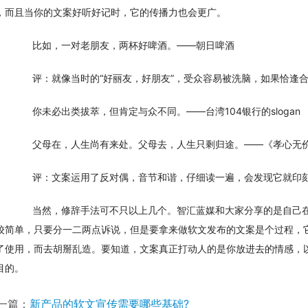
，而且当你的文案好听好记时，它的传播力也会更广。
　　比如，一对老朋友，两杯好啤酒。——朝日啤酒
　　评：就像当时的“好丽友，好朋友”，受众容易被洗脑，如果恰逢
　　你未必出类拔萃，但肯定与众不同。——台湾104银行的slogan
　　父母在，人生尚有来处。父母去，人生只剩归途。——《孝心无
　　评：文案运用了反对偶，音节和谐，仔细读一遍，会发现它就印
　　当然，修辞手法可不只以上几个。智汇蓝媒和大家分享的是自己
较简单，只要分一二两点诉说，但是要拿来做软文发布的文案是个过程，
了使用，而去胡掰乱造。要知道，文案真正打动人的是你放进去的情感，
目的。
一篇：
新产品的软文宣传需要哪些基础?