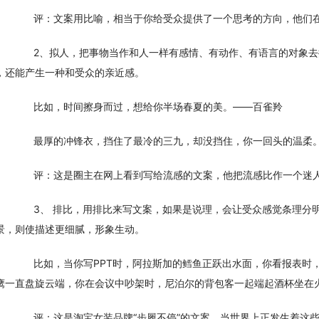
　　评：文案用比喻，相当于你给受众提供了一个思考的方向，他们
　　2、拟人，把事物当作和人一样有感情、有动作、有语言的对象
，还能产生一种和受众的亲近感。
　　比如，时间擦身而过，想给你半场春夏的美。——百雀羚
　　最厚的冲锋衣，挡住了最冷的三九，却没挡住，你一回头的温柔
　　评：这是圈主在网上看到写给流感的文案，他把流感比作一个迷
　　3、 排比，用排比来写文案，如果是说理，会让受众感觉条理分
景，则使描述更细腻，形象生动。
　　比如，当你写PPT时，阿拉斯加的鳕鱼正跃出水面，你看报表时
鹰一直盘旋云端，你在会议中吵架时，尼泊尔的背包客一起端起酒杯坐在
　　评：这是淘宝女装品牌“步履不停”的文案，当世界上正发生着这