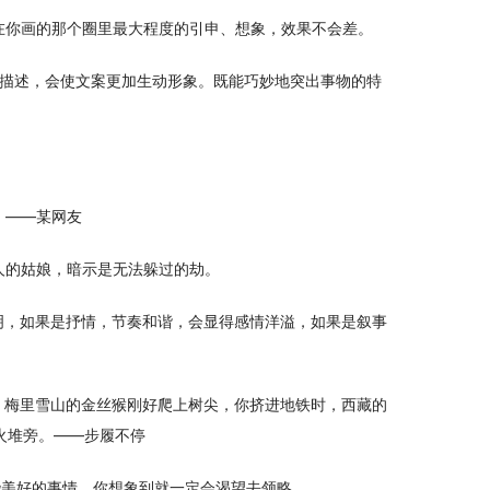
在你画的那个圈里最大程度的引申、想象，效果不会差。
去描述，会使文案更加生动形象。既能巧妙地突出事物的特
。——某网友
人的姑娘，暗示是无法躲过的劫。
明，如果是抒情，节奏和谐，会显得感情洋溢，如果是叙事
，梅里雪山的金丝猴刚好爬上树尖，你挤进地铁时，西藏的
火堆旁。——步履不停
些美好的事情，你想象到就一定会渴望去领略。