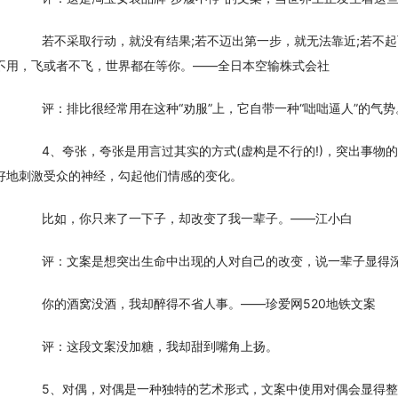
　　若不采取行动，就没有结果;若不迈出第一步，就无法靠近;若不
不用，飞或者不飞，世界都在等你。——全日本空输株式会社
　　评：排比很经常用在这种“劝服”上，它自带一种“咄咄逼人”的气
　　4、夸张，夸张是用言过其实的方式(虚构是不行的!)，突出事
好地刺激受众的神经，勾起他们情感的变化。
　　比如，你只来了一下子，却改变了我一辈子。——江小白
　　评：文案是想突出生命中出现的人对自己的改变，说一辈子显得
　　你的酒窝没酒，我却醉得不省人事。——珍爱网520地铁文案
　　评：这段文案没加糖，我却甜到嘴角上扬。
　　5、对偶，对偶是一种独特的艺术形式，文案中使用对偶会显得