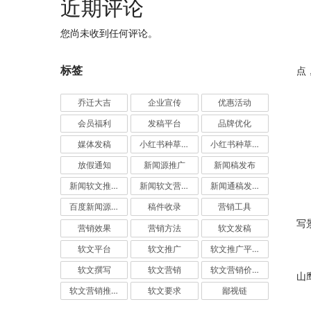
近期评论
您尚未收到任何评论。
标签
点
乔迁大吉
企业宣传
优惠活动
会员福利
发稿平台
品牌优化
媒体发稿
小红书种草推广
小红书种草营销
放假通知
新闻源推广
新闻稿发布
新闻软文推广发稿
新闻软文营销推广
新闻通稿发布推广
百度新闻源发布
稿件收录
营销工具
写
营销效果
营销方法
软文发稿
软文平台
软文推广
软文推广平台
软文撰写
软文营销
软文营销价值
山
软文营销推广
软文要求
鄙视链