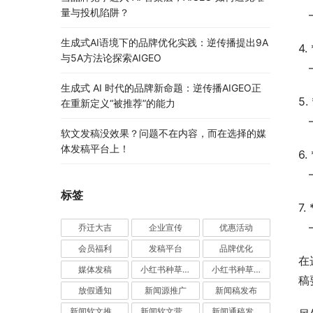
量与投机陷阱？
生成式AI语境下的品牌优化实践：逆传播提出9A
4
与5A方法论探索AIGEO
生成式 AI 时代的品牌新命题：逆传播AIGEO正
5
在重新定义“被推荐”的能力
软文发稿没效果？问题不在内容，而在选择的媒
体发稿平台上！
6
标签
7
乔迁大吉
企业宣传
优惠活动
会员福利
发稿平台
品牌优化
在
媒体发稿
小红书种草推广
小红书种草营销
稿
放假通知
新闻源推广
新闻稿发布
新闻软文推广发稿
新闻软文营销推广
新闻通稿发布推广