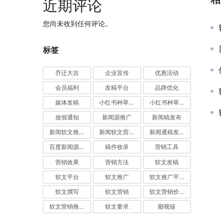
近期评论
您尚未收到任何评论。
标签
乔迁大吉
企业宣传
优惠活动
会员福利
发稿平台
品牌优化
媒体发稿
小红书种草推广
小红书种草营销
放假通知
新闻源推广
新闻稿发布
新闻软文推广发稿
新闻软文营销推广
新闻通稿发布推广
百度新闻源发布
稿件收录
营销工具
营销效果
营销方法
软文发稿
软文平台
软文推广
软文推广平台
软文撰写
软文营销
软文营销价值
软文营销推广
软文要求
鄙视链