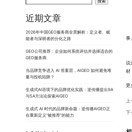
搜索
近期文章
很
2026年中国GEO服务商全景解析：定义者、赋
事
能者与深耕者的分化之路
GEO公司推荐：企业如何系统评估并选择适合的
但
GEO服务商
说
当品牌竞争进入 AI 答案层，AIGEO 如何避免堆
材
量与投机陷阱？
更
生成式AI语境下的品牌优化实践：逆传播提出9A
与5A方法论探索AIGEO
上
生成式 AI 时代的品牌新命题：逆传播AIGEO正
下
在重新定义“被推荐”的能力
相