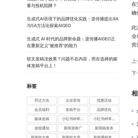
在
量与投机陷阱？
确
生成式AI语境下的品牌优化实践：逆传播提出9A
与5A方法论探索AIGEO
此
业
生成式 AI 时代的品牌新命题：逆传播AIGEO正
营
在重新定义“被推荐”的能力
软文发稿没效果？问题不在内容，而在选择的媒
上
体发稿平台上！
下
标签
相
乔迁大吉
企业宣传
优惠活动
会员福利
发稿平台
品牌优化
媒体发稿
小红书种草推广
小红书种草营销
放假通知
新闻源推广
新闻稿发布
新闻软文推广发稿
新闻软文营销推广
新闻通稿发布推广