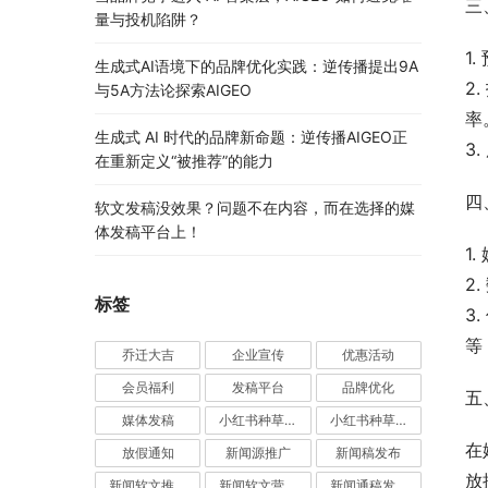
三
量与投机陷阱？
1
生成式AI语境下的品牌优化实践：逆传播提出9A
2
与5A方法论探索AIGEO
率
生成式 AI 时代的品牌新命题：逆传播AIGEO正
3
在重新定义“被推荐”的能力
四
软文发稿没效果？问题不在内容，而在选择的媒
体发稿平台上！
1
2
标签
3
等
乔迁大吉
企业宣传
优惠活动
会员福利
发稿平台
品牌优化
五
媒体发稿
小红书种草推广
小红书种草营销
在
放假通知
新闻源推广
新闻稿发布
放
新闻软文推广发稿
新闻软文营销推广
新闻通稿发布推广