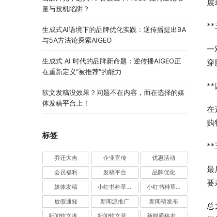
展
量与投机陷阱？
*
生成式AI语境下的品牌优化实践：逆传播提出9A
与5A方法论探索AIGEO
一
生成式 AI 时代的品牌新命题：逆传播AIGEO正
穿
在重新定义“被推荐”的能力
*
软文发稿没效果？问题不在内容，而在选择的媒
体发稿平台上！
在
购
标签
*
乔迁大吉
企业宣传
优惠活动
最
会员福利
发稿平台
品牌优化
要
媒体发稿
小红书种草推广
小红书种草营销
放假通知
新闻源推广
新闻稿发布
总
新闻软文推广发稿
新闻软文营销推广
新闻通稿发布推广