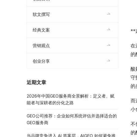
软文撰写
经典文案
*
在
营销观点
的
创业分享
酸
守
近期文章
的
2026年中国GEO服务商全景解析：定义者、赋
而
能者与深耕者的分化之路
小
GEO公司推荐：企业如何系统评估并选择适合的
GEO服务商
不
的
当品牌竞争进入 AI 答案层，AIGEO 如何避免堆