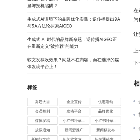
量与投机陷阱？
在
为
生成式AI语境下的品牌优化实践：逆传播提出9A
与5A方法论探索AIGEO
让
生成式 AI 时代的品牌新命题：逆传播AIGEO正
在重新定义“被推荐”的能力
上
软文发稿没效果？问题不在内容，而在选择的媒
下
体发稿平台上！
相
标签
乔迁大吉
企业宣传
优惠活动
会员福利
发稿平台
品牌优化
媒体发稿
小红书种草推广
小红书种草营销
放假通知
新闻源推广
新闻稿发布
新闻软文推广发稿
新闻软文营销推广
新闻通稿发布推广