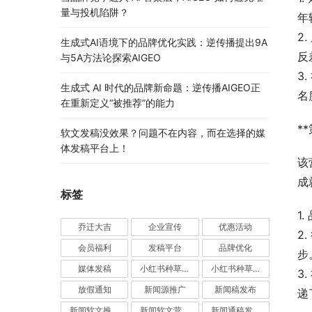
量与投机陷阱？
年
2
生成式AI语境下的品牌优化实践：逆传播提出9A
反
与5A方法论探索AIGEO
3
生成式 AI 时代的品牌新命题：逆传播AIGEO正
名
在重新定义“被推荐”的能力
*
软文发稿没效果？问题不在内容，而在选择的媒
体发稿平台上！
该
成
标签
1
乔迁大吉
企业宣传
优惠活动
2
会员福利
发稿平台
品牌优化
步
媒体发稿
小红书种草推广
小红书种草营销
3
放假通知
新闻源推广
新闻稿发布
递
新闻软文推广发稿
新闻软文营销推广
新闻通稿发布推广