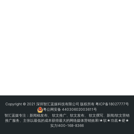
Copyright © 2021 深圳智汇蓝媒科技有限公司 版权所有
粤ICP备18027777号
粤公网安备 44030602003611号
智汇蓝媒专注：
新闻稿发布
、
软文推广
、
软文发布
、 软文撰写、新闻/软文营销
推广服务、主张以最低的成本获得最大的网络媒体营销效果!★软★功底★硬★
实力!400-168-8366