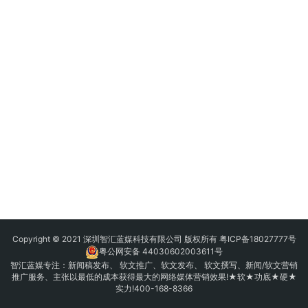
Copyright © 2021 深圳智汇蓝媒科技有限公司 版权所有
粤ICP备18027777号
粤公网安备 44030602003611号
智汇蓝媒专注：
新闻稿发布
、
软文推广
、
软文发布
、 软文撰写、新闻/软文营销
推广服务、主张以最低的成本获得最大的网络媒体营销效果!★软★功底★硬★
实力!400-168-8366