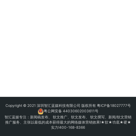
Copyright © 2021 深圳智汇蓝媒科技有限公司 版权所有
粤ICP备18027777号
粤公网安备 44030602003611号
智汇蓝媒专注：
新闻稿发布
、
软文推广
、
软文发布
、 软文撰写、新闻/软文营销
推广服务、主张以最低的成本获得最大的网络媒体营销效果!★软★功底★硬★
实力!400-168-8366