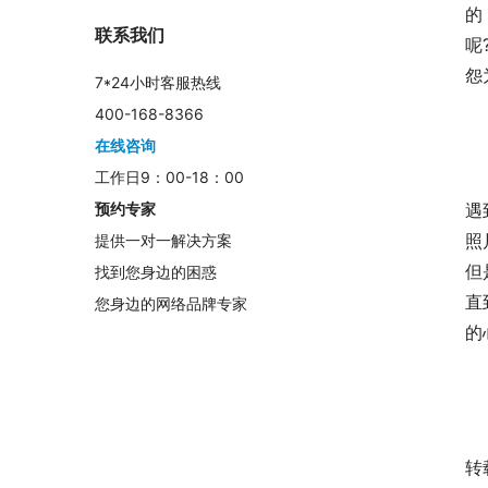
的
联系我们
呢
怨
7*24小时客服热线
400-168-8366
在线咨询
工作日9：00-18：00
	　　在第一条也提到过，所谓概括性文章是指局部概括，
遇
预约专家
照
提供一对一解决方案
但
找到您身边的困惑
直
您身边的网络品牌专家
的
	　　时下最受欢迎的软文一般都是围绕时事热点来展开的
转