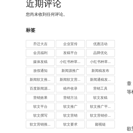
近期评论
您尚未收到任何评论。
标签
乔迁大吉
企业宣传
优惠活动
会员福利
发稿平台
品牌优化
媒体发稿
小红书种草推广
小红书种草营销
放假通知
新闻源推广
新闻稿发布
	　　一篇软文的价值在于软文具备阐述的核心点，若没有
新闻软文推广发稿
新闻软文营销推广
新闻通稿发布推广
章
百度新闻源发布
稿件收录
营销工具
等
营销效果
营销方法
软文发稿
软文平台
软文推广
软文推广平台
软文撰写
软文营销
软文营销价值
	　　被用户看穿的软文如何解释呢?很简单，看了你的标
软文营销推广
软文要求
鄙视链
欲