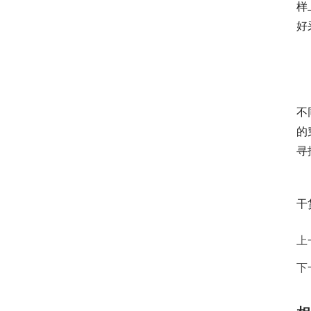
样
好
	　　想要写好一篇软文，最好避免官方的口语出现，很多
不
的
寻
	　　当然，我罗列的这些观点也都是一些用户的反馈和自
干
上
下