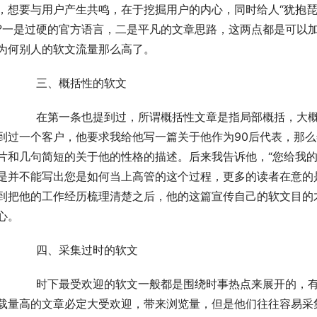
，想要与用户产生共鸣，在于挖掘用户的内心，同时给人“犹抱琵
?一是过硬的官方语言，二是平凡的文章思路，这两点都是可以
为何别人的软文流量那么高了。
	　　三、概括性的软文
大概给出一个方向，至于如何去操作并未写明，之前我
到过一个客户，他要求我给他写一篇关于他作为90后代表，那
片和几句简短的关于他的性格的描述。后来我告诉他，“您给我的
是并不能写出您是如何当上高管的这个过程，更多的读者在意的
到把他的工作经历梳理清楚之后，他的这篇宣传自己的软文目的
心。
	　　四、采集过时的软文
，有的文案习惯采集其他人的文章来做推广，认为那些
载量高的文章必定大受欢迎，带来浏览量，但是他们往往容易采