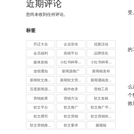
近期评论
　
受
您尚未收到任何评论。
　
标签
　
乔迁大吉
企业宣传
优惠活动
的
会员福利
发稿平台
品牌优化
媒体发稿
小红书种草推广
小红书种草营销
　
放假通知
新闻源推广
新闻稿发布
　
新闻软文推广发稿
新闻软文营销推广
新闻通稿发布推广
么
百度新闻源发布
稿件收录
营销工具
个
营销效果
营销方法
软文发稿
效
软文平台
软文推广
软文推广平台
软文撰写
软文营销
软文营销价值
　
软文营销推广
软文要求
鄙视链
　