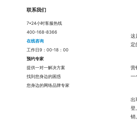
联系我们
　
7*24小时客服热线
　
400-168-8366
这
在线咨询
定
工作日9：00-18：00
　
预约专家
营
提供一对一解决方案
一
找到您身边的困惑
您身边的网络品牌专家
　
出
登
销
　