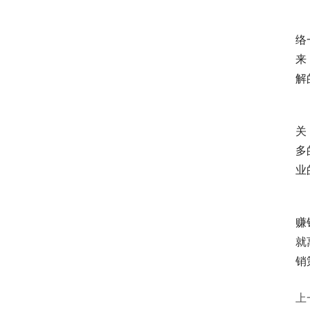
　
络
来
解
　
关
多
业
　
赚
就
销
上