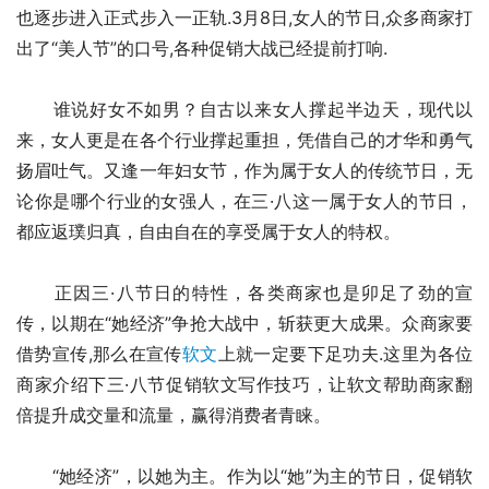
也逐步进入正式步入一正轨.3月8日,女人的节日,众多商家打
出了“美人节”的口号,各种促销大战已经提前打响.
　　谁说好女不如男？自古以来女人撑起半边天，现代以
来，女人更是在各个行业撑起重担，凭借自己的才华和勇气
扬眉吐气。又逢一年妇女节，作为属于女人的传统节日，无
论你是哪个行业的女强人，在三·八这一属于女人的节日，
都应返璞归真，自由自在的享受属于女人的特权。
　　正因三·八节日的特性，各类商家也是卯足了劲的宣
传，以期在“她经济”争抢大战中，斩获更大成果。众商家要
借势宣传,那么在宣传
软文
上就一定要下足功夫.这里为各位
商家介绍下三·八节促销软文写作技巧，让软文帮助商家翻
倍提升成交量和流量，赢得消费者青睐。
　　“她经济”，以她为主。作为以“她”为主的节日，促销软