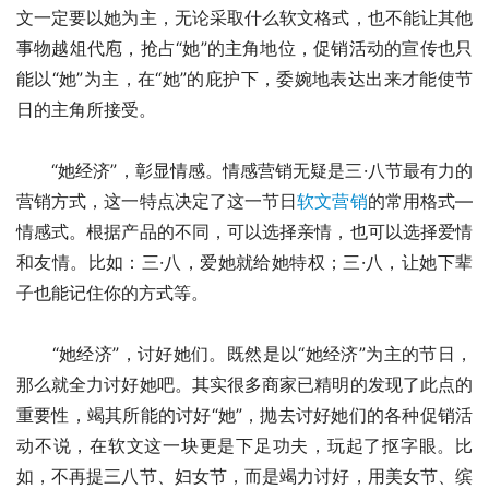
文一定要以她为主，无论采取什么软文格式，也不能让其他
事物越俎代庖，抢占“她”的主角地位，促销活动的宣传也只
能以“她”为主，在“她”的庇护下，委婉地表达出来才能使节
日的主角所接受。
　　“她经济”，彰显情感。情感营销无疑是三·八节最有力的
营销方式，这一特点决定了这一节日
软文营销
的常用格式—
情感式。根据产品的不同，可以选择亲情，也可以选择爱情
和友情。比如：三·八，爱她就给她特权；三·八，让她下辈
子也能记住你的方式等。
　　“她经济”，讨好她们。既然是以“她经济”为主的节日，
那么就全力讨好她吧。其实很多商家已精明的发现了此点的
重要性，竭其所能的讨好“她”，抛去讨好她们的各种促销活
动不说，在软文这一块更是下足功夫，玩起了抠字眼。比
如，不再提三八节、妇女节，而是竭力讨好，用美女节、缤