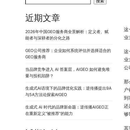
搜索
近期文章
这
2026年中国GEO服务商全景解析：定义者、赋
业
能者与深耕者的分化之路
GEO公司推荐：企业如何系统评估并选择适合的
这
GEO服务商
业
公
当品牌竞争进入 AI 答案层，AIGEO 如何避免堆
量与投机陷阱？
那
生成式AI语境下的品牌优化实践：逆传播提出9A
户
与5A方法论探索AIGEO
到
还
生成式 AI 时代的品牌新命题：逆传播AIGEO正
在重新定义“被推荐”的能力
够
其