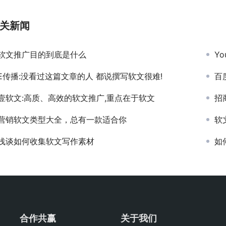
关新闻
软文推广目的到底是什么
Y
E传播:没看过这篇文章的人 都说撰写软文很难!
百
壹软文:高质、高效的软文推广,重点在于软文
招
营销软文类型大全，总有一款适合你
软
浅谈如何收集软文写作素材
如
合作共赢
关于我们