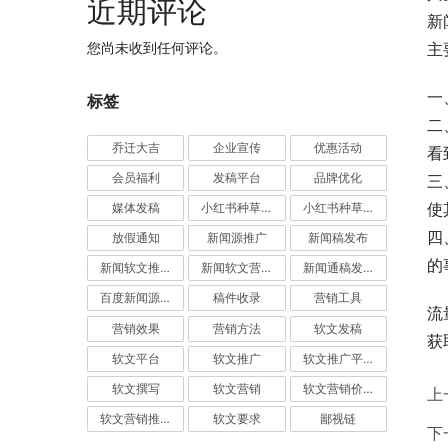
近期评论
新
您尚未收到任何评论。
主
标签
二
乔迁大吉
企业宣传
优惠活动
看
会员福利
发稿平台
品牌优化
三
使
媒体发稿
小红书种草推广
小红书种草营销
四
放假通知
新闻源推广
新闻稿发布
的
新闻软文推广发稿
新闻软文营销推广
新闻通稿发布推广
百度新闻源发布
稿件收录
营销工具
流
营销效果
营销方法
软文发稿
获
软文平台
软文推广
软文推广平台
软文撰写
软文营销
软文营销价值
上
软文营销推广
软文要求
鄙视链
下