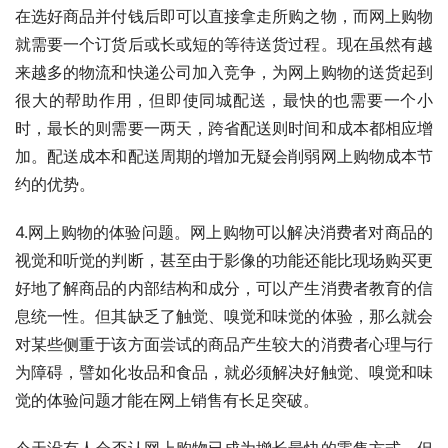
在选好商品并付钱后即可以直接拿走所购之物，而网上购物
就需要一个订货后或长或短的等待送货过程。现在虽然有越
来越多的物流和快递公司加入竞争，为网上购物的送货起到
很大的帮助作用，但即使同城配送，最快的也需要一个小
时，最长的则需要一两天，跨省配送则时间和成本都相应增
加。配送成本和配送周期的增加无疑会削弱网上购物成本节
约的优势。
4.网上购物的体验问题。网上购物可以解决消费者对商品的
视觉和听觉的判断，甚至由于影像的功能还能比现场购买更
好地了解商品的内部结构和成分，可以产生消费者教育的信
息统一性。但其缺乏了触觉、嗅觉和味觉的体验，那么就会
对某些侧重于该方面尝试的商品产生较大的消费者心理与行
为障碍，譬如化妆品和食品，就必须解决好触觉、嗅觉和味
觉的体验问题才能在网上销售有长足突破。
今天没有人会否认网上购物已成为增长最快的零售方式，但