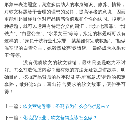
形象来表达题意，寓意多借助人的本身知识、修养、情操，
对软文标题给予合理的理想的发挥，提高读者的意境，因而
更能引起目标群体对产品情感价值观和个性的认同。拟定这
种标题，就可以运用有特定含义的词汇，比如“七宗罪”、“滑
铁卢”、“白雪公主”、“水果女王”等等，拟定的标题就可以有
这样的，“身负干洗行业七宗罪，某某如何完成救赎”、“拒做
温室里的白雪公主，她毅然放弃‘铁饭碗’，最终成为水果女
王”等等。
	没有优质软文的软文营销，最终只会是吃力不讨
好。怎么打造优质内容？最有效的方法无疑就是讲故事。明
确目的、挖掘产品背后的故事以及掌握“寓意式”标题的拟定
套路，做好这3点，写出符合要求的软文故事，便伸手可
得！
上一篇：
软文营销卷宗：圣诞节为什么会“火”起来？
下一篇：
化妆品行业，软文营销应该怎么做？