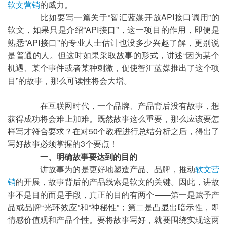
软文营销
的威力。
	比如要写一篇关于“智汇蓝媒开放API接口调用”的
软文，如果只是介绍“API接口”，这一项目的作用，即便是
熟悉“API接口”的专业人士估计也没多少兴趣了解，更别说
是普通的人。但这时如果采取故事的形式，讲述“因为某个
机遇、某个事件或者某种刺激，促使智汇蓝媒推出了这个项
目”的故事，那么可读性将会大增。
	在互联网时代，一个品牌、产品背后没有故事，想
获得成功将会难上加难。既然故事这么重要，那么应该要怎
样写才符合要求？在对50个教程进行总结分析之后，得出了
写好故事必须掌握的3个要点！
一、明确故事要达到的目的
	讲故事为的是更好地塑造产品、品牌，推动
软文营
销
的开展，故事背后的产品线索是软文的关键。因此，讲故
事不是目的而是手段，真正的目的有两个——第一是赋予产
品或品牌“光环效应”和“神秘性”；第二是凸显出暗示性，即
情感价值观和产品个性。要将故事写好，就要围绕实现这两