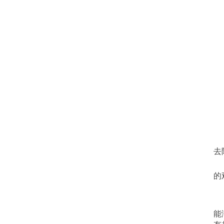
	火是跳跃的、明亮的，软文营销要求所表达的观点应如火焰一样鲜明。
去
	这个观点必定是与标题紧密相连的，就拿“从文案菜鸟到文案高手的关键5
的
	内容如何，决定了软文营销的效果大小。可读性高的内容应像大地一样
能