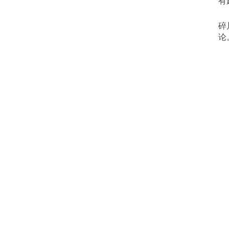
有
	引申开来，厚实的内容不一定在于多，还可以在于精，如果一句话能说
碎
论