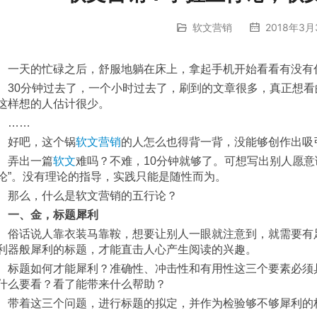
软文营销
2018年3月
	一天的忙碌之后，舒服地躺在床上，拿起手机开始看看有没有
几个。怎么就没多少感兴趣的？不会郁闷
这样想的人估计很少。
	……
	好吧，这个锅
软文营销
的人怎么也得背一背，没能够创作出吸
	弄出一篇
软文
难吗？不难，10分钟就够了。可想写出别人愿意
论”。没有理论的指导，实践只能是随性而为。
	那么，什么是软文营销的五行论？
一、金，标题犀利
的点。标题就充当着这样的一个角色，只
利器般犀利的标题，才能直击人心产生阅读的兴趣。
就是，软文营销的内容写给谁看的？读者
什么要看？看了能带来什么帮助？
要有一个要素不满足，就还需要再斟酌斟