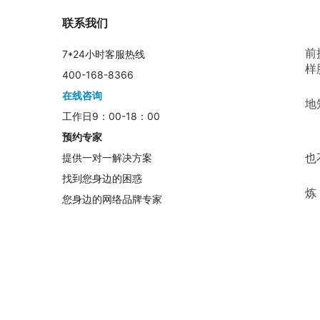
联系我们
	任何软文营销都是带着强烈的目的性，都是为了使读者接受某一事物或
前
7*24小时客服热线
样
400-168-8366
	遵从起承转合的文章结构，是做到逻辑有条理的有效的方式。清楚地知
在线咨询
地
工作日9：00-18：00
预约专家
	软文即文章，可读性强的文章，无一例外文字都是如同流水一样，十分
提供一对一解决方案
也
	软文营销所追求的文字，就是要达到这样的程度，如流动的水一般流畅
找到您身边的困惑
炼
您身边的网络品牌专家