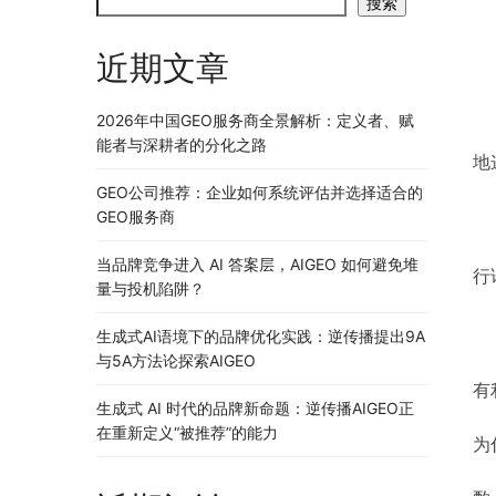
搜索
近期文章
2026年中国GEO服务商全景解析：定义者、赋
	30分钟过去了，一个小时过去了，刷到的文章很多，真正想看的却没有
能者与深耕者的分化之路
地
GEO公司推荐：企业如何系统评估并选择适合的
GEO服务商
当品牌竞争进入 AI 答案层，AIGEO 如何避免堆
行
量与投机陷阱？
生成式AI语境下的品牌优化实践：逆传播提出9A
与5A方法论探索AIGEO
	俗话说人靠衣装马靠鞍，想要让别人一眼就注意到，就需要有足够醒目
有
生成式 AI 时代的品牌新命题：逆传播AIGEO正
	标题如何才能犀利？准确性、冲击性和有用性这三个要素必须具备。也
在重新定义“被推荐”的能力
为
	带着这三个问题，进行标题的拟定，并作为检验够不够犀利的标准。只