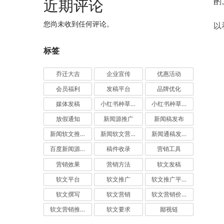
近期评论
酌
	举例而言，“从文案菜鸟到文案高手的关键5步”这个标题，面向的读者明
您尚未收到任何评论。
以
标签
乔迁大吉
企业宣传
优惠活动
会员福利
发稿平台
品牌优化
媒体发稿
小红书种草推广
小红书种草营销
放假通知
新闻源推广
新闻稿发布
新闻软文推广发稿
新闻软文营销推广
新闻通稿发布推广
百度新闻源发布
稿件收录
营销工具
营销效果
营销方法
软文发稿
软文平台
软文推广
软文推广平台
软文撰写
软文营销
软文营销价值
软文营销推广
软文要求
鄙视链