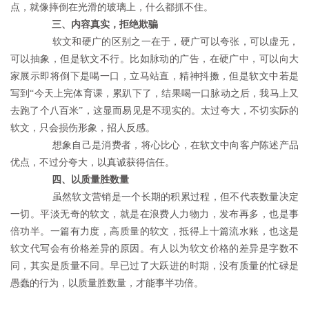
点，就像摔倒在光滑的玻璃上，什么都抓不住。
三、内容真实，拒绝欺骗
	　　软文和硬广的区别之一在于，硬广可以夸张，可以虚无，
可以抽象，但是软文不行。比如脉动的广告，在硬广中，可以向大
家展示即将倒下是喝一口，立马站直，精神抖擞，但是软文中若是
写到“今天上完体育课，累趴下了，结果喝一口脉动之后，我马上又
去跑了个八百米”，这显而易见是不现实的。太过夸大，不切实际的
软文，只会损伤形象，招人反感。
	　　想象自己是消费者，将心比心，在软文中向客户陈述产品
优点，不过分夸大，以真诚获得信任。
　　四、以质量胜数量
	　　虽然软文营销是一个长期的积累过程，但不代表数量决定
一切。平淡无奇的软文，就是在浪费人力物力，发布再多，也是事
倍功半。一篇有力度，高质量的软文，抵得上十篇流水账，也这是
软文代写会有价格差异的原因。有人以为软文价格的差异是字数不
同，其实是质量不同。早已过了大跃进的时期，没有质量的忙碌是
愚蠢的行为，以质量胜数量，才能事半功倍。