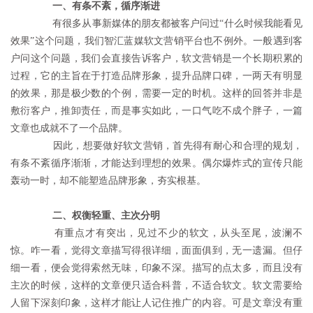
　一、有条不紊，循序渐进
	　　有很多从事新媒体的朋友都被客户问过“什么时候我能看见
效果”这个问题，我们智汇蓝媒软文营销平台也不例外。一般遇到客
户问这个问题，我们会直接告诉客户，软文营销是一个长期积累的
过程，它的主旨在于打造品牌形象，提升品牌口碑，一两天有明显
的效果，那是极少数的个例，需要一定的时机。这样的回答并非是
敷衍客户，推卸责任，而是事实如此，一口气吃不成个胖子，一篇
文章也成就不了一个品牌。
	　　因此，想要做好软文营销，首先得有耐心和合理的规划，
有条不紊循序渐渐，才能达到理想的效果。偶尔爆炸式的宣传只能
轰动一时，却不能塑造品牌形象，夯实根基。
　二、权衡轻重、主次分明
	　　有重点才有突出，见过不少的软文，从头至尾，波澜不
惊。咋一看，觉得文章描写得很详细，面面俱到，无一遗漏。但仔
细一看，便会觉得索然无味，印象不深。描写的点太多，而且没有
主次的时候，这样的文章便只适合科普，不适合软文。软文需要给
人留下深刻印象，这样才能让人记住推广的内容。可是文章没有重