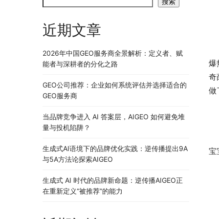
搜索
近期文章
	　　悄悄地，我们平静地迎来了美腻的七月，回顾整个六
2026年中国GEO服务商全景解析：定义者、赋
爆
能者与深耕者的分化之路
奇
GEO公司推荐：企业如何系统评估并选择适合的
做
GEO服务商
当品牌竞争进入 AI 答案层，AIGEO 如何避免堆
量与投机陷阱？
	　　你还记得六一儿童节变相营销的支付宝吗?这一天每
生成式AI语境下的品牌优化实践：逆传播提出9A
宝
与5A方法论探索AIGEO
生成式 AI 时代的品牌新命题：逆传播AIGEO正
在重新定义“被推荐”的能力