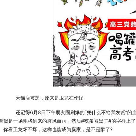
	　　天猫店被黑，原来是卫龙在作怪
”的血红字样吗?在卫龙旗舰店首页，随处可见的血红字
看似是一场即将到来的腥风血雨，然后#辣条被黑了#的字样上
。你看卫龙坏不坏，这样也能成为赢家，是不是醉了?