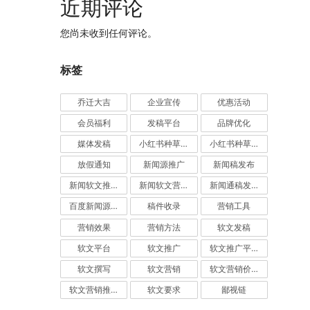
近期评论
您尚未收到任何评论。
标签
乔迁大吉
企业宣传
优惠活动
会员福利
发稿平台
品牌优化
媒体发稿
小红书种草推广
小红书种草营销
放假通知
新闻源推广
新闻稿发布
新闻软文推广发稿
新闻软文营销推广
新闻通稿发布推广
百度新闻源发布
稿件收录
营销工具
营销效果
营销方法
软文发稿
软文平台
软文推广
软文推广平台
软文撰写
软文营销
软文营销价值
软文营销推广
软文要求
鄙视链