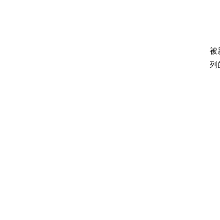
	　　其实王老吉每天都会在其官微上发各种营销图片，不料
被
列