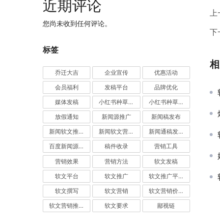
近期评论
上
您尚未收到任何评论。
下
标签
相
乔迁大吉
企业宣传
优惠活动
会员福利
发稿平台
品牌优化
媒体发稿
小红书种草推广
小红书种草营销
放假通知
新闻源推广
新闻稿发布
新闻软文推广发稿
新闻软文营销推广
新闻通稿发布推广
百度新闻源发布
稿件收录
营销工具
营销效果
营销方法
软文发稿
软文平台
软文推广
软文推广平台
软文撰写
软文营销
软文营销价值
软文营销推广
软文要求
鄙视链