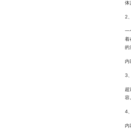
体
2
一
着
的
内
3
超
容
4
内