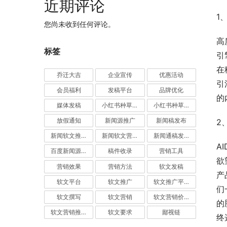
近期评论
1
您尚未收到任何评论。
高
标签
引
在
乔迁大吉
企业宣传
优惠活动
引
会员福利
发稿平台
品牌优化
的
媒体发稿
小红书种草推广
小红书种草营销
放假通知
新闻源推广
新闻稿发布
2
新闻软文推广发稿
新闻软文营销推广
新闻通稿发布推广
A
百度新闻源发布
稿件收录
营销工具
欲
营销效果
营销方法
软文发稿
产
软文平台
软文推广
软文推广平台
们
软文撰写
软文营销
软文营销价值
的
软文营销推广
软文要求
鄙视链
终