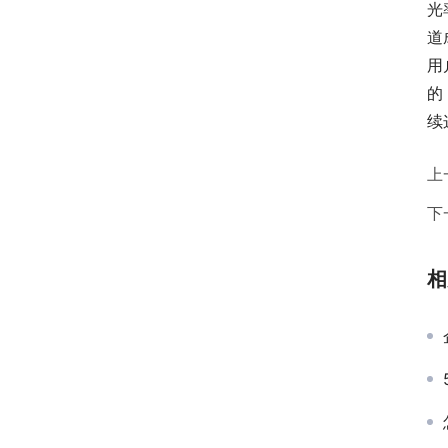
光
道
用
的
续
上
下
相