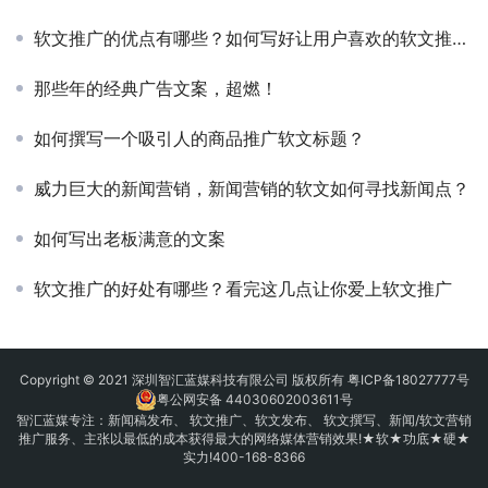
软文推广的优点有哪些？如何写好让用户喜欢的软文推广？
那些年的经典广告文案，超燃！
如何撰写一个吸引人的商品推广软文标题？
威力巨大的新闻营销，新闻营销的软文如何寻找新闻点？
如何写出老板满意的文案
软文推广的好处有哪些？看完这几点让你爱上软文推广
Copyright © 2021 深圳智汇蓝媒科技有限公司 版权所有
粤ICP备18027777号
粤公网安备 44030602003611号
智汇蓝媒专注：
新闻稿发布
、
软文推广
、
软文发布
、 软文撰写、新闻/软文营销
推广服务、主张以最低的成本获得最大的网络媒体营销效果!★软★功底★硬★
实力!400-168-8366