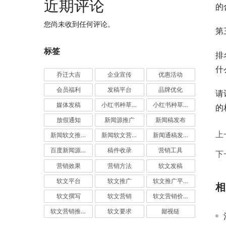
近期评论
的
您尚未收到任何评论。
第
标签
排
什
乔迁大吉
企业宣传
优惠活动
会员福利
发稿平台
品牌优化
请
媒体发稿
小红书种草推广
小红书种草营销
的
放假通知
新闻源推广
新闻稿发布
上
新闻软文推广发稿
新闻软文营销推广
新闻通稿发布推广
百度新闻源发布
稿件收录
营销工具
下
营销效果
营销方法
软文发稿
软文平台
软文推广
软文推广平台
相
软文撰写
软文营销
软文营销价值
软文营销推广
软文要求
鄙视链