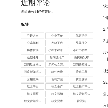
近期评论
软
您尚未收到任何评论。
1
标签
2
乔迁大吉
企业宣传
优惠活动
3
会员福利
发稿平台
品牌优化
媒体发稿
小红书种草推广
小红书种草营销
没
放假通知
新闻源推广
新闻稿发布
一
新闻软文推广发稿
新闻软文营销推广
新闻通稿发布推广
社
百度新闻源发布
稿件收录
营销工具
营销效果
营销方法
软文发稿
S
软文平台
软文推广
软文推广平台
公
软文撰写
软文营销
软文营销价值
软文营销推广
软文要求
鄙视链
入