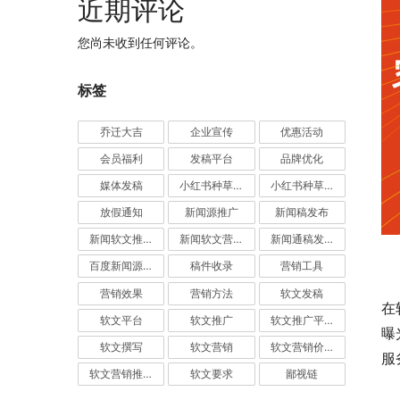
近期评论
您尚未收到任何评论。
标签
乔迁大吉
企业宣传
优惠活动
会员福利
发稿平台
品牌优化
媒体发稿
小红书种草推广
小红书种草营销
放假通知
新闻源推广
新闻稿发布
新闻软文推广发稿
新闻软文营销推广
新闻通稿发布推广
　
百度新闻源发布
稿件收录
营销工具
营销效果
营销方法
软文发稿
在
软文平台
软文推广
软文推广平台
曝
软文撰写
软文营销
软文营销价值
服
软文营销推广
软文要求
鄙视链