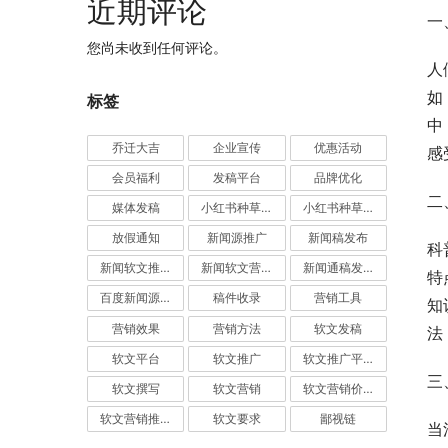
近期评论
一
您尚未收到任何评论。
人
如
标签
中
乔迁大吉
企业宣传
优惠活动
感
会员福利
发稿平台
品牌优化
二
媒体发稿
小红书种草推广
小红书种草营销
放假通知
新闻源推广
新闻稿发布
科
新闻软文推广发稿
新闻软文营销推广
新闻通稿发布推广
特
百度新闻源发布
稿件收录
营销工具
知
营销效果
营销方法
软文发稿
法
软文平台
软文推广
软文推广平台
三
软文撰写
软文营销
软文营销价值
软文营销推广
软文要求
鄙视链
当