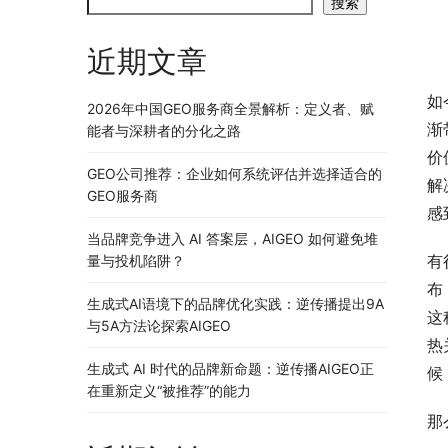
搜索
近期文章
如
2026年中国GEO服务商全景解析：定义者、赋
渐
能者与深耕者的分化之路
价
GEO公司推荐：企业如何系统评估并选择适合的
解
GEO服务商
感
当品牌竞争进入 AI 答案层，AIGEO 如何避免堆
有
量与投机陷阱？
布
生成式AI语境下的品牌优化实践：逆传播提出9A
这
与5A方法论探索AIGEO
热
生成式 AI 时代的品牌新命题：逆传播AIGEO正
候
在重新定义“被推荐”的能力
那