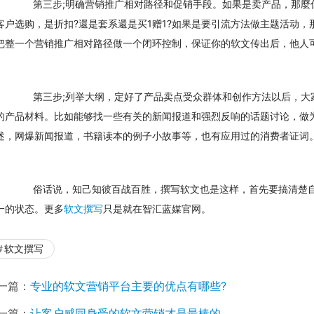
　　第三步;明确营销推广相对路径和促销手段。如果是卖产品，那麼
客户选购，是折扣?還是套系還是买1赠1?如果是要引流方法做主题活动，
把整一个营销推广相对路径做一个闭环控制，保证你的软文传出后，他人
　　第三步;列举大纲，定好了产品卖点受众群体和创作方法以后，大
的产品材料。比如能够找一些有关的新闻报道和强烈反响的话题讨论，做
述，网爆新闻报道，书籍读本的例子小故事等，也有应用过的消费者证词
　　俗话说，知己知彼百战百胜，撰写软文也是这样，首先要搞清楚
一的状态。更多
软文撰写
只是就在智汇蓝媒官网。
软文撰写
一篇：
专业的软文营销平台主要的优点有哪些?
一篇：
让客户感同身受的软文营销才是最棒的