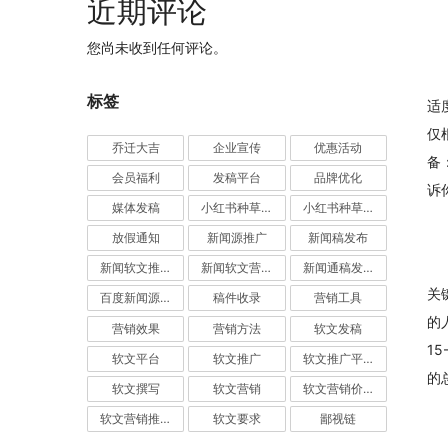
近期评论
您尚未收到任何评论。
标签
适
仅
乔迁大吉
企业宣传
优惠活动
备
会员福利
发稿平台
品牌优化
诉
媒体发稿
小红书种草推广
小红书种草营销
放假通知
新闻源推广
新闻稿发布
新闻软文推广发稿
新闻软文营销推广
新闻通稿发布推广
关
百度新闻源发布
稿件收录
营销工具
的
营销效果
营销方法
软文发稿
1
软文平台
软文推广
软文推广平台
的
软文撰写
软文营销
软文营销价值
软文营销推广
软文要求
鄙视链