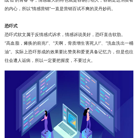
的内心，所以“情感营销”一直是营销百试不爽的灵丹妙药。
恐吓式
恐吓式软文属于反情感式诉求，情感诉说美好，恐吓直击软肋。
“高血脂，瘫痪的前兆!”、“天啊，骨质增生害死人!”、“洗血洗出一桶
油”。实际上恐吓形成的效果要比赞美和爱更具备记忆力，但是也往
往会遭人诟病，所以一定要把握度，不要过火。