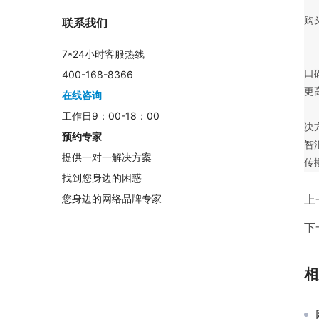
	　　当产品和服务形成了优质的口碑，会被大众自动传播，比如亲戚给你推荐产品时
购
联系我们
7*24小时客服热线
口
400-168-8366
更
在线咨询
	　　说了这么多，其实要很好的开展软文营销的工作往往需要企业和软文营销平台通
工作日9：00-18：00
决
预约专家
智
提供一对一解决方案
传
找到您身边的困惑
上
您身边的网络品牌专家
下
相