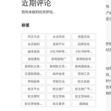
近期评论
	　　场景决定需求。场景是什么呢?我们经常听说场景这个词，场景并不是一个地点
情
您尚未收到任何评论。
户
是
标签
乔迁大吉
企业宣传
优惠活动
	　　软文他严格的来讲他还是属于一篇广告，其目的是为了实现我们的营销目的，比
的
会员福利
发稿平台
品牌优化
结
媒体发稿
小红书种草推广
小红书种草营销
放假通知
新闻源推广
新闻稿发布
	　　我们在创作软文的过程当中，取悦读者、调动读者情绪并不是我们的最终目的。
新闻软文推广发稿
新闻软文营销推广
新闻通稿发布推广
动
百度新闻源发布
稿件收录
营销工具
容
时
营销效果
营销方法
软文发稿
告
软文平台
软文推广
软文推广平台
销
软文撰写
软文营销
软文营销价值
软文营销推广
软文要求
鄙视链