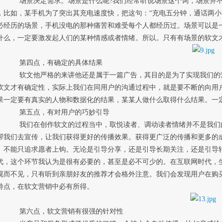
，而是一个能够调动人情绪的时间空间或者事
，比如，某手机为了突出其充电速度快，把这句：“充电五分钟，通话两小
必经历的场景，手机没电的那种痛苦和难受每个人都经历过。场景可以是
什么，一定要激发起人们的某种情感或者情绪。所以。只有有场景的软文
	　　第四点，有确定的具体结果
如增加产品知名度获取流量实现成交，有结果
软文才有确定性，实际上我们在同用户的沟通过程中，就是要不断的向用
果一定要有真实的人物和数据化的结果，某某人做什么取得什么结果。一
	　　第五点，有对用户的巧妙引导
最终目的是要能够让用户长期关注我们或者主
帮我们去宣传，让我们获得更好的传播效果。获得更广泛的传播和更多的
。不能只追求愿者上钩。无论是引导分享，还是引导长期关注，还是引导
代，这个环节我认为是很有必要的，甚至是必不可少的。在互联网时代，
视而不见，只有听到亲朋好友的推荐才会格外注意。我们会发现用户在购
特点，在软文营销中必有所得。
	　　第六点，软文营销有很强的针对性