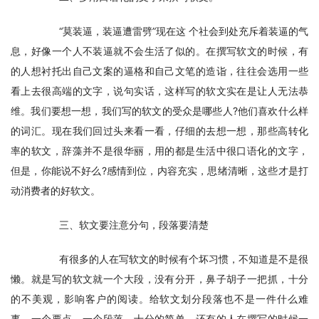
　　“莫装逼，装逼遭雷劈”现在这 个社会到处充斥着装逼的气
息，好像一个人不装逼就不会生活了似的。在撰写软文的时候，有
的人想衬托出自己文案的逼格和自己文笔的造诣，往往会选用一些
看上去很高端的文字，说句实话，这样写的软文实在是让人无法恭
维。我们要想一想，我们写的软文的受众是哪些人?他们喜欢什么样
的词汇。现在我们回过头来看一看，仔细的去想一想，那些高转化
率的软文，辞藻并不是很华丽，用的都是生活中很口语化的文字，
但是，你能说不好么?感情到位，内容充实，思绪清晰，这些才是打
动消费者的好软文。
　　三、软文要注意分句，段落要清楚
　　有很多的人在写软文的时候有个坏习惯，不知道是不是很
懒。就是写的软文就一个大段，没有分开，鼻子胡子一把抓，十分
的不美观，影响客户的阅读。给软文划分段落也不是一件什么难
事，一个要点，一个段落，十分的简单。还有的人在撰写的时候一