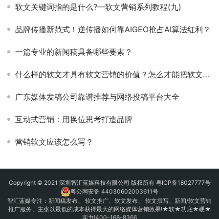
软文关键词指的是什么?—软文营销系列教程(九)
品牌传播新范式！逆传播如何靠AIGEO抢占AI算法红利？
一篇专业的新闻稿具备哪些要素？
什么样的软文才具有软文营销的价值？怎么才能把软文营销价值最大化
广东媒体发稿公司靠谱推荐与网络投稿平台大全
互动式营销：用换位思考打造品牌
营销软文应该怎么写？
Copyright © 2021 深圳智汇蓝媒科技有限公司 版权所有
粤ICP备18027777号
粤公网安备 44030602003611号
智汇蓝媒专注：
新闻稿发布
、
软文推广
、
软文发布
、 软文撰写、新闻/软文营销
推广服务、主张以最低的成本获得最大的网络媒体营销效果!★软★功底★硬★
实力!400-168-8366